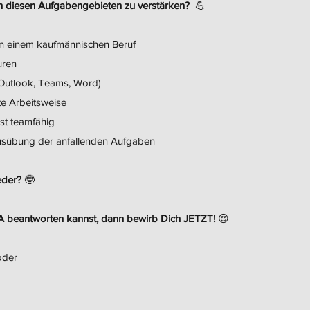
in diesen Aufgabengebieten zu verstärken?
💪
 in einem kaufmännischen Beruf
turen
 (Outlook, Teams, Word)
rte Arbeitsweise
ist teamfähig
 Ausübung der anfallenden Aufgaben
eder?
🤓
JA beantworten kannst, dann bewirb Dich JETZT!
😍
oder