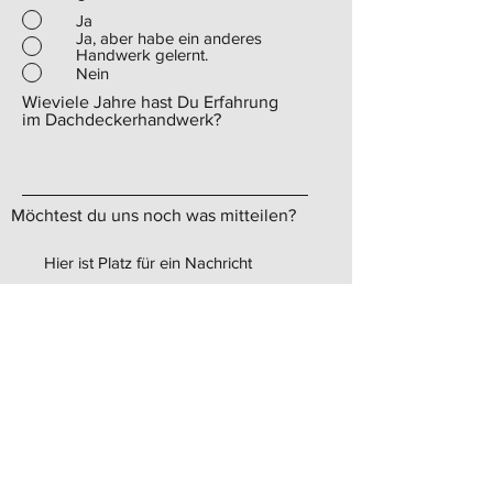
Ja
Ja, aber habe ein anderes
Handwerk gelernt.
Nein
Wieviele Jahre hast Du Erfahrung
im Dachdeckerhandwerk?
Möchtest du uns noch was mitteilen?
Hier kannst Du er gern ein
Anschreiben hochladen.
PDF-Datei hochladen
Unterstützte Datei hochladen (max. 15MB)
Hier kannst du Deinen Lebenslauf
und andere Dokumente hochladen
PDF-Datei hochladen