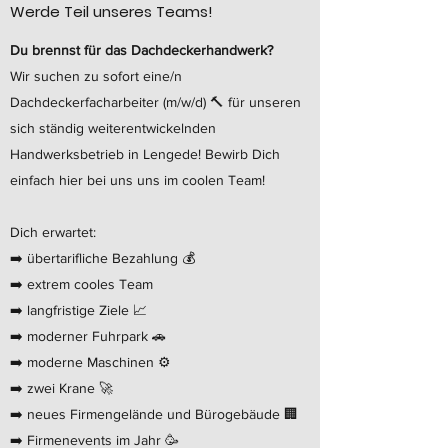
Werde Teil unseres Teams!
Du brennst für das Dachdeckerhandwerk?
Wir suchen zu sofort eine/n
Dachdeckerfacharbeiter (m/w/d) 🔨 für unseren
sich ständig weiterentwickelnden
Handwerksbetrieb in Lengede! Bewirb Dich
einfach hier bei uns uns im coolen Team!
Dich erwartet:
➡️ übertarifliche Bezahlung 💰
➡️ extrem cooles Team
➡️ langfristige Ziele 📈
➡️ moderner Fuhrpark 🚗
➡️ moderne Maschinen ⚙
➡️ zwei Krane 🚀
➡️ neues Firmengelände und Bürogebäude 🏢
➡️ Firmenevents im Jahr 🥳