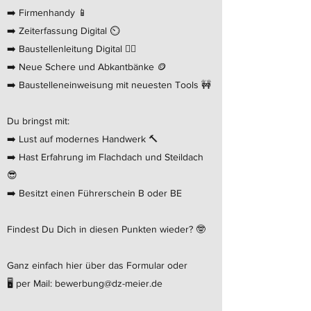
➡️ Firmenhandy 📱
➡️ Zeiterfassung Digital ⏲️
➡️ Baustellenleitung Digital 👷‍♂️
➡️ Neue Schere und Abkantbänke 🪙
➡️ Baustelleneinweisung mit neuesten Tools 🚧
Du bringst mit:
➡️ Lust auf modernes Handwerk 🔨
➡️ Hast Erfahrung im Flachdach und Steildach
😎
➡️ Besitzt einen Führerschein B oder BE
Findest Du Dich in diesen Punkten wieder? 🤓
Ganz einfach hier über das Formular oder
🖥 per Mail:
bewerbung@dz-meier.de