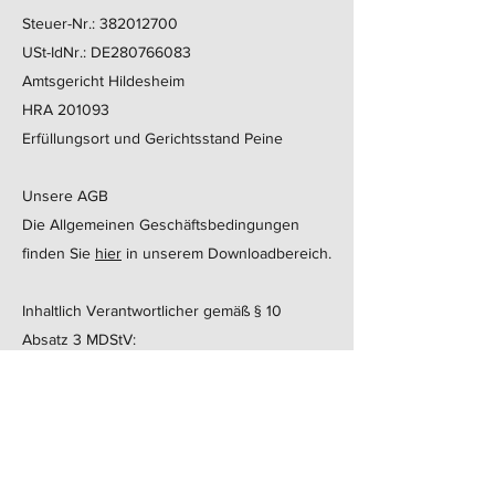
Steuer-Nr.:
382012700
USt-IdNr.: DE280766083
Amtsgericht Hildesheim
HRA 201093
Erfüllungsort und Gerichtsstand Peine
Unsere AGB
Die Allgemeinen Geschäftsbedingungen
finden Sie
hier
in unserem Downloadbereich.
Inhaltlich Verantwortlicher gemäß § 10
Absatz 3 MDStV:
Dachdecker- und Zimmermeister Torben
Meier
Dachdeckermeister Heinrich Meier
Haftungshinweis