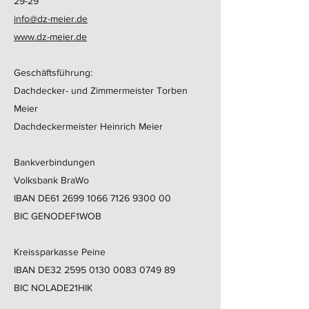
29-29
info@dz-meier.de
www.dz-meier.de
Geschäftsführung:
Dachdecker- und Zimmermeister Torben
Meier
Dachdeckermeister Heinrich Meier
Bankverbindungen
Volksbank BraWo
IBAN DE61 2699 1066 7126 9300 00
BIC GENODEF1WOB
Kreissparkasse Peine
IBAN DE32 2595 0130 0083 0749 89
BIC NOLADE21HIK