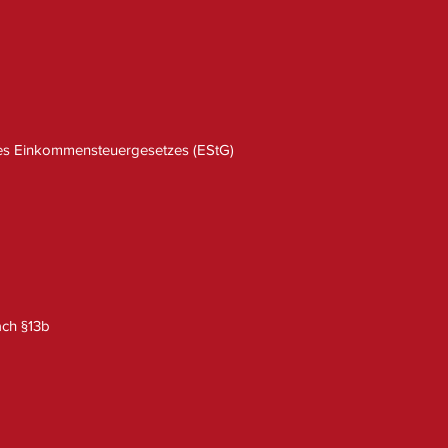
des Einkommensteuergesetzes (EStG)
ach §13b